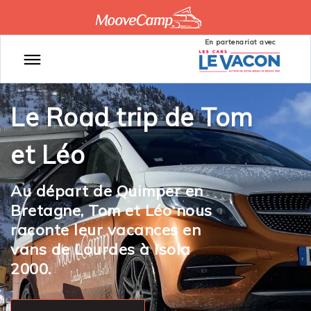
En partenariat avec
Le Road trip de Tom
et Léo
Au départ de Quimper en
Bretagne, Tom et Léo nous
raconte leur vacances en
vans de Lourdes à Isola
2000.